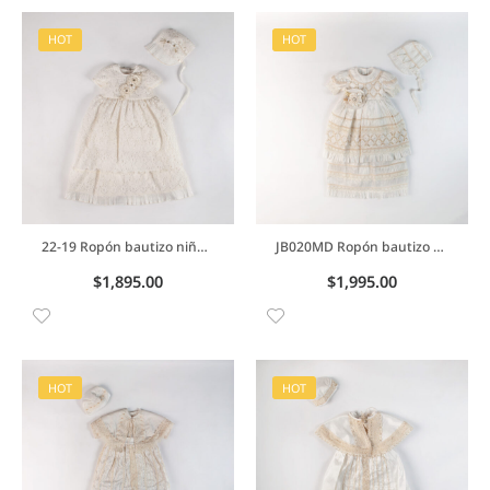
HOT
HOT
22-19 Ropón bautizo niña desmontable en charmin con detalle de encaje resacado
JB020MD Ropón bautizo niña en charmin desmontable con detalle de rombos en peto y con canutillos bordados
$
1,895.00
$
1,995.00
HOT
HOT