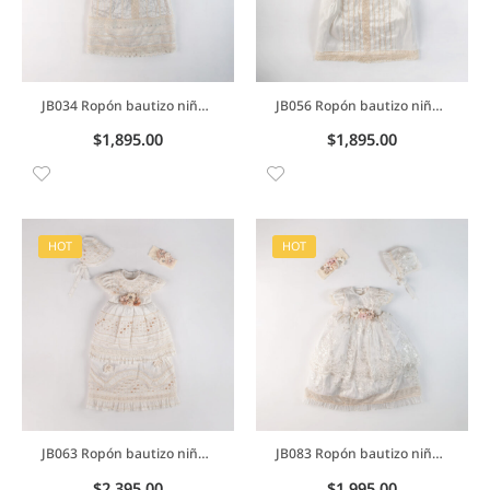
JB034 Ropón bautizo niño en charmin con detalles en tira gipiure tipo papa
JB056 Ropón bautizo niño en charmin con detalles en tira bolillo tipo papa
$
1,895.00
$
1,895.00
HOT
HOT
JB063 Ropón bautizo niña en charmin desmontable con peto cuadrado
JB083 Ropón bautizo niña desmontable con detalle de tiras cuadros y acompañado de su diadema
$
2,395.00
$
1,995.00