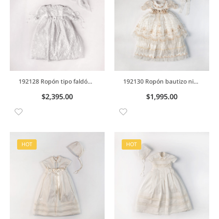
192128 Ropón tipo faldón bautizo niña en encaje bordado y manga tres cuartos
192130 Ropón bautizo niña desmontable con lunares y detalle de perlas en peto
$
2,395.00
$
1,995.00
HOT
HOT