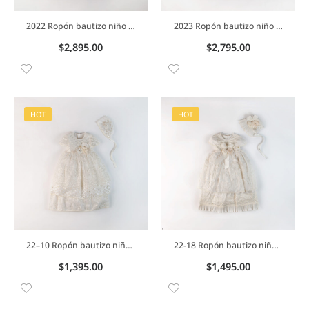
2022 Ropón bautizo niño desmontable en seda con detalles en tira bolillo celeste
2023 Ropón bautizo niño desmontable en sedalina con detalles en tira bolillo
$
2,895.00
$
2,795.00
HOT
HOT
22–10 Ropón bautizo niña desmontable en charmin con detalle de rombos en peto
22-18 Ropón bautizo niña en charmin desmontable con detalle de en cuadros con perlas bordadas
$
1,395.00
$
1,495.00