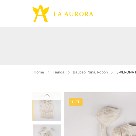
Home
Tienda
Bautizo
,
Niña
,
Ropón
S-VERONA R
HOT