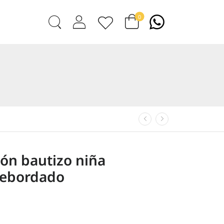
0
n bautizo niña
rebordado