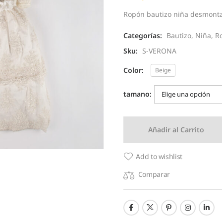
Ropón bautizo niña desmont
Categorías:
Bautizo
,
Niña
,
R
Sku:
S-VERONA
Color:
Beige
tamano:
Añadir al Carrito
Add to wishlist
Comparar