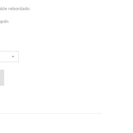
able rebordado
opón