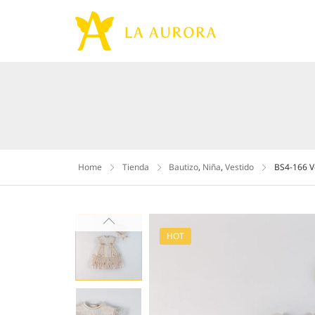
Home
Tienda
Bautizo
,
Niña
,
Vestido
BS4-166 Ve
HOT