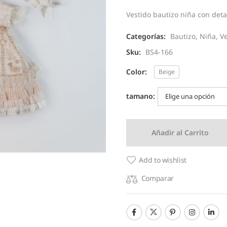
Vestido bautizo niña con deta
Categorías:
Bautizo
,
Niña
,
Ve
Sku:
BS4-166
Color:
Beige
tamano:
Añadir al Carrito
Add to wishlist
Comparar