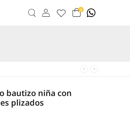
0
o bautizo niña con
nes plizados